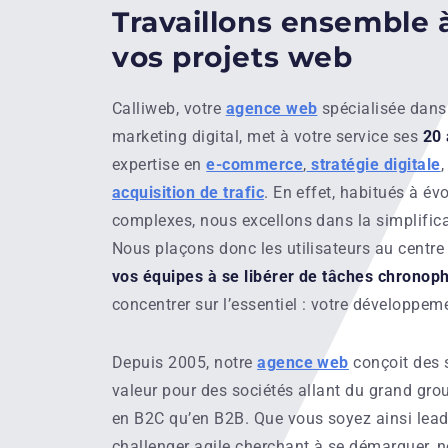
Travaillons ensemble à
vos projets web
Calliweb, votre
agence web
spécialisée dans 
marketing digital, met à votre service ses
20 
expertise en
e-commerce
,
stratégie digitale
acquisition de trafic
. En effet, habitués à é
complexes, nous excellons dans la simplifica
Nous plaçons donc les utilisateurs au centr
vos équipes à se libérer de tâches chronop
concentrer sur l’essentiel : votre développem
Depuis 2005, notre
agence web
conçoit des s
valeur pour des sociétés allant du grand gro
en B2C qu’en B2B. Que vous soyez ainsi lead
challenger agile cherchant à se démarquer, 