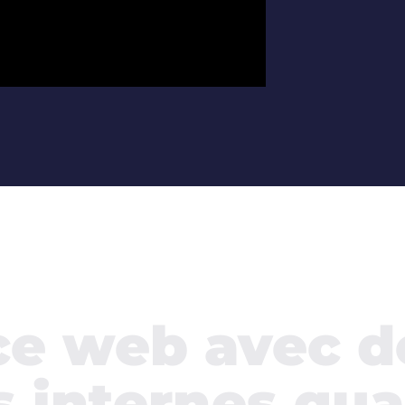
e web avec d
 internes qua