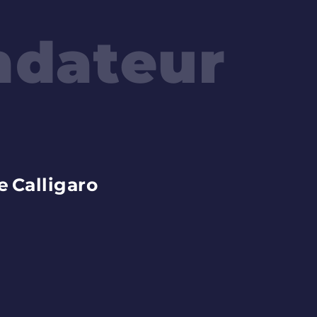
ndateur
e
Calligaro