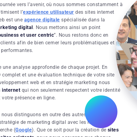
 tournée vers l’avenir, où nous sommes constamment à
timisent l’
expérience utilisateur
des sites internet
eb est une
agence digitale
spécialisée dans la
rketing digital
. Nous mettons ainsi un point
business et user centric
”. Nous restons donc en
lients afin de bien cerner leurs problématiques et d’y
s performantes.
e une analyse approfondie de chaque projet. En
complet et une évaluation technique de votre site
développement web et en stratégie marketing nous
s internet
qui non seulement respectent votre identité
t votre présence en ligne.
s nous distinguons en outre des autres agences par
stratégie de marketing digital avec les meilleures
erche (
Google
). Que ce soit pour la création de
sites