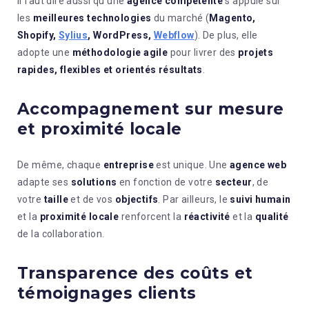
Il faut dire aussi qu’une
agence compétente
s’appuie sur
les
meilleures technologies
du marché (
Magento,
Shopify,
Sylius
, WordPress,
Webflow
). De plus, elle
adopte une
méthodologie agile
pour livrer des
projets
rapides, flexibles et orientés résultats
.
Accompagnement sur mesure
et proximité locale
De même, chaque
entreprise
est unique. Une
agence web
adapte ses
solutions
en fonction de votre
secteur
, de
votre
taille
et de vos
objectifs
. Par ailleurs, le
suivi humain
et la
proximité locale
renforcent la
réactivité
et la
qualité
de la collaboration.
Transparence des coûts et
témoignages clients