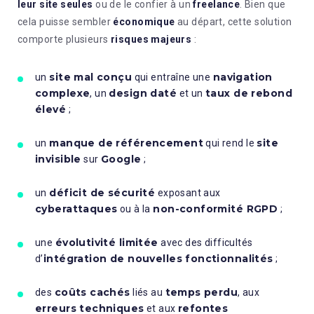
leur site seules
ou de le confier à un
freelance
. Bien que
cela puisse sembler
économique
au départ, cette solution
comporte plusieurs
risques majeurs
:
site mal conçu
navigation
un
qui entraîne une
complexe
design daté
taux de rebond
, un
et un
élevé
;
manque de référencement
site
un
qui rend le
invisible
Google
sur
;
déficit de sécurité
un
exposant aux
cyberattaques
non-conformité RGPD
ou à la
;
évolutivité limitée
une
avec des difficultés
intégration de nouvelles fonctionnalités
d’
;
coûts cachés
temps perdu
des
liés au
, aux
erreurs techniques
refontes
et aux